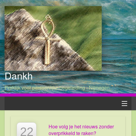
Dankh
Praktijk voor persoonlijke begeleiding - Nijmegen
Home
Hoe volg je het nieuws zonder
22
Patricia
overprikkeld te raken?