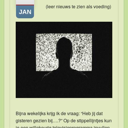
(leer nieuws te zien als voeding)
Persoonlijke begeleiding
JAN
Blogs
Contact
Gratis E-book
Bijna wekelijks krijg ik de vraag: “Heb jij dat
gisteren gezien bij….?” Op de stippellijntjes kun
je een willekeurig televisieprogramma invullen.