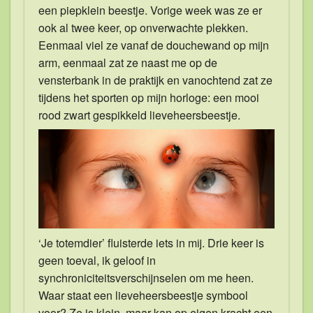
een piepklein beestje. Vorige week was ze er
ook al twee keer, op onverwachte plekken.
Eenmaal viel ze vanaf de douchewand op mijn
arm, eenmaal zat ze naast me op de
vensterbank in de praktijk en vanochtend zat ze
tijdens het sporten op mijn horloge: een mooi
rood zwart gespikkeld lieveheersbeestje.
‘Je totemdier’ fluisterde iets in mij. Drie keer is
geen toeval, ik geloof in
synchroniciteitsverschijnselen om me heen.
Waar staat een lieveheersbeestje symbool
voor? Ze is klein, maar kan op eigen kracht een