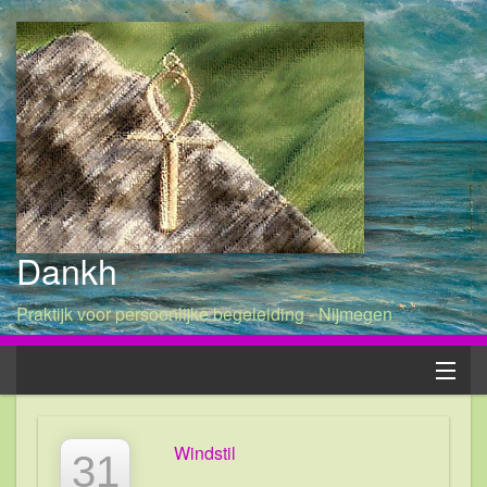
Dankh
Praktijk voor persoonlijke begeleiding - Nijmegen
Home
Windstil
31
Patricia