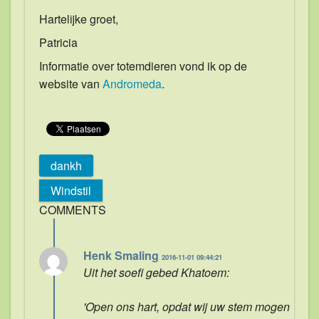
Hartelijke groet,
Patricia
Informatie over totemdieren vond ik op de
website van
Andromeda
.
dankh
Windstil
COMMENTS
Henk Smaling
2016-11-01 09:44:21
Uit het soefi gebed Khatoem:
'Open ons hart, opdat wij uw stem mogen